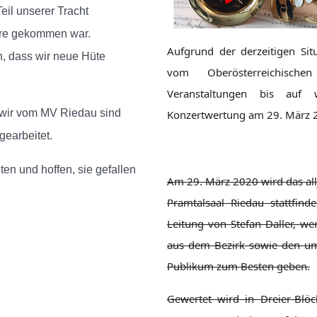
il unserer Tracht
ahre gekommen war.
Aufgrund der derzeitigen Si
n, dass wir neue Hüte
vom Oberösterreichisch
Veranstaltungen bis auf w
 wir vom MV Riedau sind
Konzertwertung am 29. März 2
gearbeitet.
ten und hoffen, sie gefallen
Am 29. März 2020 wird das all
Pramtalsaal Riedau stattfin
Leitung von Stefan Daller, w
aus dem Bezirk sowie den u
Publikum zum Besten geben.
Gewertet wird in Dreier-Blö