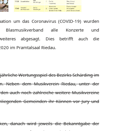
tuation um das Coronavirus (COVID-19) wurden
en Blasmusikverband alle Konzerte und
eiteres abgesagt. Dies betrifft auch die
020 im Pramtalsaal Riedau.
jährliche Wertungsspiel des Bezirks Schärding im
den. Neben dem Musikverein Riedau, unter der
erden auch noch zahlreiche weitere Musikvereine
mliegenden Gemeinden ihr Können vor Jury und
cken, danach wird jeweils die Bekanntgabe der