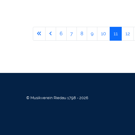
6
7
8
9
10
11
12
© Musikverein Riedau 1798 - 2026