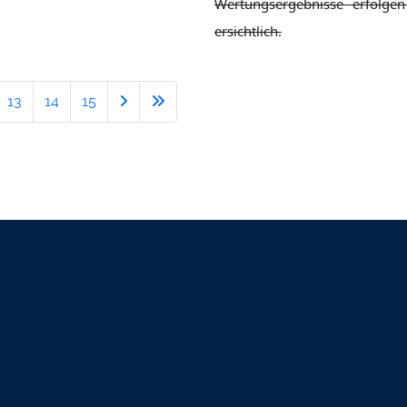
Wertungsergebnisse erfolg
ersichtlich.
13
14
15